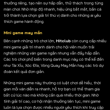
thưởng riêng, tạo nên sự hấp dẫn, thử thách trong từng
màn chơi. Nhờ nhịp độ nhanh, hiệu ứng bắt mắt, bắn cá
trở thành lựa chọn giải trí thú vị dành cho những ai yêu
thích game hành động.
Mini game may mắn
Bên cạnh những trò chơi lớn,
Hitclub
còn cung cấp nhiều
mini game giải trí nhanh dành cho hội viên muốn trải
nghiệm những ván game ngắn nhưng vẫn đầy hấp dẫn.
Các trò chơi phổ biến trong danh mục này có thể kể đến
như Tài Xỉu, Xóc Đĩa, Vòng Quay May Mắn hay các trò dự
đoán kết quả đơn giản.
Những mini game này thường có luật chơi dễ hiểu, thời
gian mỗi ván diễn ra nhanh, hỗ trợ bạn có thể tham gia
bất cứ lúc nào mà không cần quá nhiều thời gian. Nhờ
tính giải trí cao, cơ hội nhận thưởng liên tục, mini game
luôn là lựa chọn được nhiều người yêu thích khi truy cập