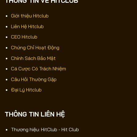
THÔNG TIN VỀ HITCLUB
Giới thiệu Hitclub
Liên Hệ Hitclub
CEO Hitclub
Chứng Chỉ Hoạt Động
Chính Sách Bảo Mật
Cá Cược Có Trách Nhiệm
Câu Hỏi Thường Gặp
Đại Lý Hitclub
THÔNG TIN LIÊN HỆ
Thương hiệu: HitClub - Hit Club