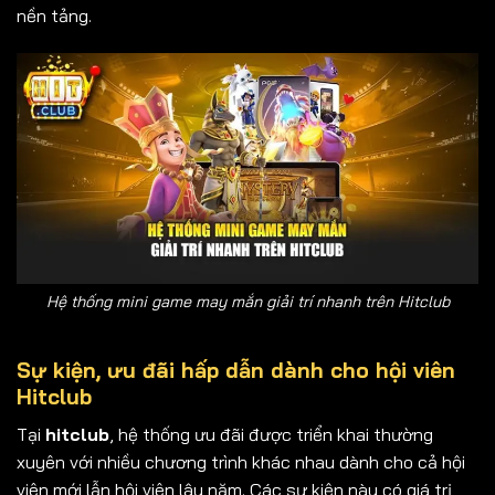
nền tảng.
Hệ thống mini game may mắn giải trí nhanh trên Hitclub
Sự kiện, ưu đãi hấp dẫn dành cho hội viên
Hitclub
Tại
hitclub
, hệ thống ưu đãi được triển khai thường
xuyên với nhiều chương trình khác nhau dành cho cả hội
viên mới lẫn hội viên lâu năm. Các sự kiện này có giá trị