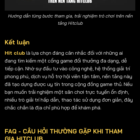
Hướng dẫn từng bước tham gia, trải nghiệm trò chơi trên nền
tảng Hitclub
Kết luận
Hit club
là lựa chọn đáng cân nhắc đối với những ai
đang tìm kiếm một cổng game đổi thưởng đa dạng, dễ
tiếp cận. Nhờ sự đầu tư vào công nghệ, hệ thống giải trí
phong phú, dịch vụ hỗ trợ hội viên tận tâm, nền tảng này
đã tạo dựng được uy tín trong cộng đồng game thủ. Nếu
bạn muốn trải nghiệm một sân chơi trực tuyến ổn định,
nhiều trò giải trí hấp dẫn, thao tác sử dụng đơn giản, đây
chắc chắn là địa chỉ phù hợp để khám phá.
FAQ - CÂU HỎI THƯỜNG GẶP KHI THAM
GIA HITCLUB