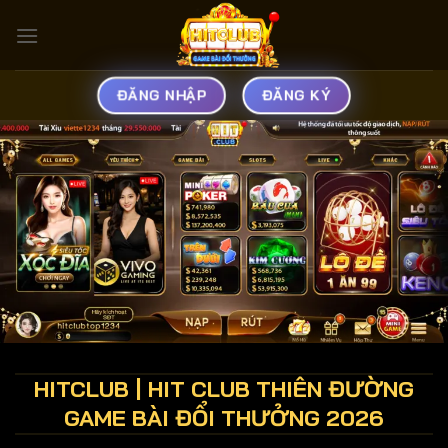
Skip
to
content
ĐĂNG NHẬP
ĐĂNG KÝ
HITCLUB | HIT CLUB THIÊN ĐƯỜNG
GAME BÀI ĐỔI THƯỞNG 2026