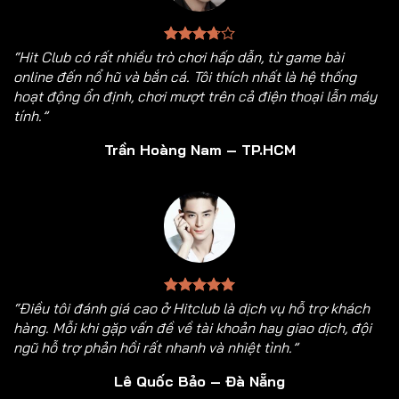
“Hit Club có rất nhiều trò chơi hấp dẫn, từ game bài
online đến nổ hũ và bắn cá. Tôi thích nhất là hệ thống
hoạt động ổn định, chơi mượt trên cả điện thoại lẫn máy
tính.”
Trần Hoàng Nam – TP.HCM
“Điều tôi đánh giá cao ở Hitclub là dịch vụ hỗ trợ khách
hàng. Mỗi khi gặp vấn đề về tài khoản hay giao dịch, đội
ngũ hỗ trợ phản hồi rất nhanh và nhiệt tình.”
Lê Quốc Bảo – Đà Nẵng