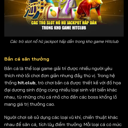
Các trò slot nổ hũ jackpot hấp dẫn trong kho game Hitclub
Bắn cá săn thưởng
Bắn cá là thể loại game giải trí được nhiều người yêu
thích nhờ lối chơi đơn giản nhưng đầy thú vị. Trong hệ
thống
hit.club
, trò chơi bắn cá được thiết kế với đồ họa
đại dương sinh động cùng nhiều loại sinh vật biển khác
nhau, từ những chú cá nhỏ cho đến các boss khổng lồ
mang giá trị thưởng cao.
Người chơi sẽ sử dụng các loại vũ khí, chiến thuật khác
nhau để săn cá, tích lũy điểm thưởng. Mỗi loại cá có mức