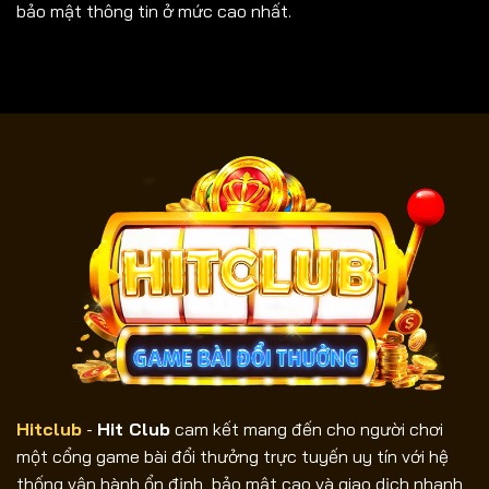
bảo mật thông tin ở mức cao nhất.
Hitclub
-
Hit Club
cam kết mang đến cho người chơi
một cổng game bài đổi thưởng trực tuyến uy tín với hệ
thống vận hành ổn định, bảo mật cao và giao dịch nhanh