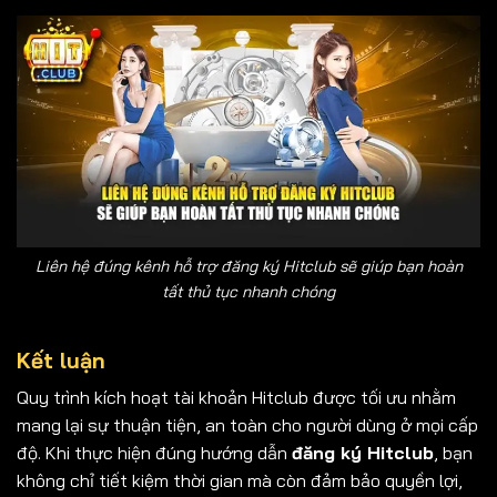
Liên hệ đúng kênh hỗ trợ đăng ký Hitclub sẽ giúp bạn hoàn
tất thủ tục nhanh chóng
Kết luận
Quy trình kích hoạt tài khoản Hitclub được tối ưu nhằm
mang lại sự thuận tiện, an toàn cho người dùng ở mọi cấp
độ. Khi thực hiện đúng hướng dẫn
đăng ký Hitclub
, bạn
không chỉ tiết kiệm thời gian mà còn đảm bảo quyền lợi,