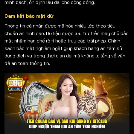
minh bạch, ổn định lâu dài cho cộng đồng.
Cam kết bảo mật dữ
Thông tin cá nhân được mã hóa nhiều lớp theo tiêu
chuẩn an ninh cao. Dữ liệu được lưu trữ trên máy chủ bảo
mật nhằm hạn chế rò rỉ hoặc truy cập trái phép. Chính
sách bảo mật nghiêm ngặt giúp khách hàng an tâm sử
dụng dịch vụ trong thời gian dài mà không lo lắng về vấn
đề an toàn thông tin.