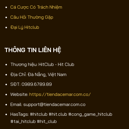
Cá Cược Có Trách Nhiệm
Câu Hỏi Thường Gặp
Đại Lý Hitclub
THÔNG TIN LIÊN HỆ
Thương hiệu: HitClub - Hit Club
Địa Chỉ: Đà Nẵng, Việt Nam
SĐT: 0989.6789.89
Website:
https://tiendacemar.com.co/
Email:
support@tiendacemar.com.co
HasTags: #hitclub #hit.club #cong_game_hitclub
#tai_hitclub #hit_club